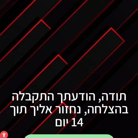
תודה, הודעתך התקבלה
בהצלחה, נחזור אליך תוך
14 יום
פתח סרגל 