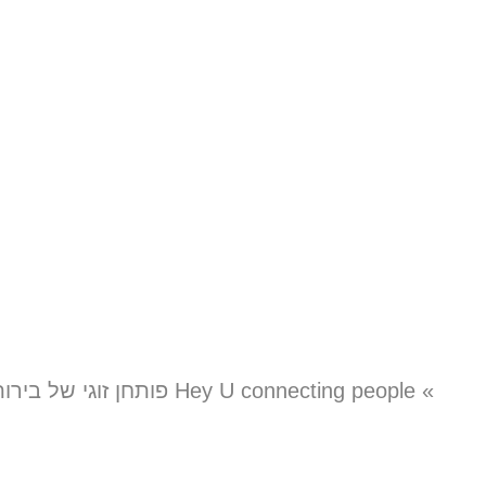
ecting people
פותחן זוגי של 
בית
»
Hey U connecting people פותחן זוגי של בירות