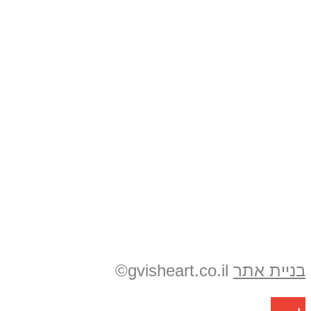
פיתוח מוצרים
מוזיקה
ספרים
ייעוץ ליזמים
צור קשר
צור קשר
052-3272687
itz1gvi1@gmail.com
בניית אתר
gvisheart.co.il©