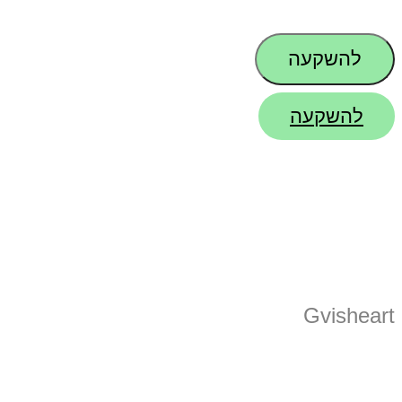
דלג לתוכן
להשקעה
להשקעה
Gvisheart
בית
מיזמים
פיתו