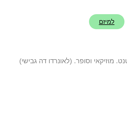
“GG Clean the ocean”
למיזם
ט. מוזיקאי וסופר. (לאונרדו דה גבישי)