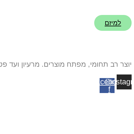
“Finger Pulse”
למיזם
יוצר רב תחומי, מפתח מוצרים. מרעיון ועד פטנ
Facebook-
Instag
f
עוד מפרי האמן: