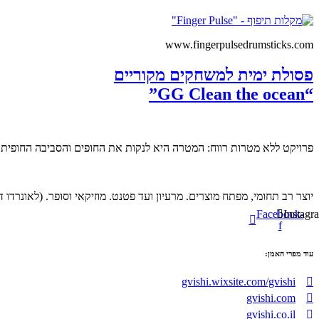
www.fingerpulsedrumsticks.com
פסולת ימית למשחקים מקוריים
“GG Clean the ocean”
פרויקט ללא מטרות רווח: המטרה היא לנקות את החופים והסביבה החופית.
יוצר רב תחומי, מפתח מוצרים. מרעיון ועד פטנט. מוזיקאי וסופר. (לאונרדו ד
Facebook-
Instagr
f
עוד מפרי האמן:
gvishi.wixsite.com/gvishi
gvishi.com
gvishi.co.il