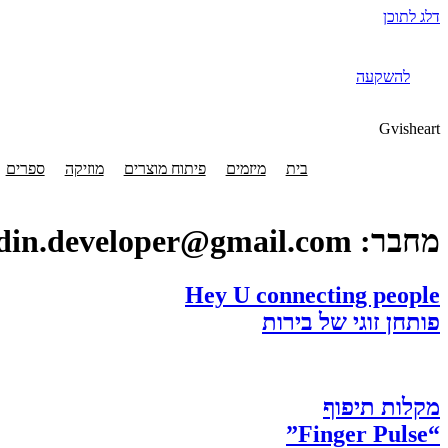
דלג לתוכן
להשקעה
להשקעה
Gvisheart
בית
מיזמים
פיתוח מוצרים
מוזיקה
ספרים
מחבר:
din.developer@gmail.com
Hey U connecting people
פותחן זוגי של בירות
מקלות תיפוף
“Finger Pulse”