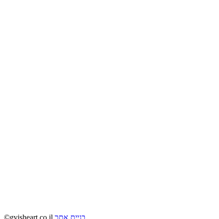
בניית אתר
gvisheart.co.il©