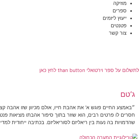
מוזיקה
ספרים
ייעוץ ליזמים
פטנטים
צור קשר
לתשלום על ספר וירטואלי than button לחץ כאן
ג’טם
״באמצע החיים פוגש א’ את אהבת חייו, אולם מכיוון שזו אהבה קצ
חסרים לו פרטים רבים, הוא שוזר בתוך סיפור אהבתו מציאות פנטס
שהדמויות בה נעות בין ריאליזם לסוריאליזם. בכתיבה ייחודית למדי,
יצחק גבישי מציאות מקבילה, לעיתים בוטה להחריד ועם זאת נטולת