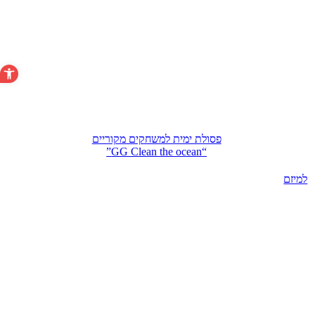
פתח סרגל 
פסולת ימית למשחקים מקוריים
“GG Clean the ocean”
למיזם