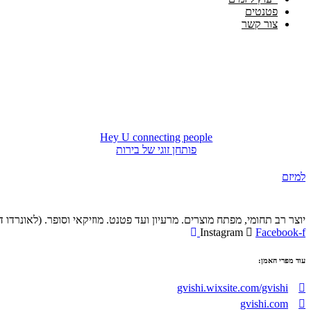
פטנטים
צור קשר
Hey U connecting people
פותחן זוגי של בירות
למיזם
יוצר רב תחומי, מפתח מוצרים. מרעיון ועד פטנט. מוזיקאי וסופר. (לאונרדו ד
Instagram
Facebook-f
עוד מפרי האמן:
gvishi.wixsite.com/gvishi
gvishi.com